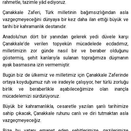
rahmetle, tazimle yâd ediyoruz.
Çanakkale Zaferi, Türk milletinin bağımsızlığından asla
vazgeçmeyeceğini dünyaya bir kez daha ilan ettiği büyük ve
tarihi bir kahramanlı
k destan
ıdır.
Anadolu
’
nun dört bir yanından gelerek yedi düvele karşı
Çanakkale
’
de verilen topyek
û
n mücadelede ecdadımız,
milletimizin zor günde nasıl bir ve beraber olduğunu
göstermiş, şehit kanlarıyla sulanan toprağımı
za d
üşmanın
ayak basmasına izin vermemiştir.
Bugün biz de ülkemiz ve milletimiz için Çanakkale Zaferinde
ortaya koyduğumuz ruh ve iradeyle çalışıyor, her türlü zorluğu
birlik ve beraberlikle aşabileceğimize olan inançla
mücadelemizi sürdürüyoruz.
Büyük bir kahramanlıkla, cesaretle yazılan şanlı tarihimize
sahip çıkacak, Çanakkale ruhunu canlı ve diri tutmaktan asla
vazgeçmeyeceğiz.
Bize bu vatanı emanet eden şehitlerimize, gazilerimize