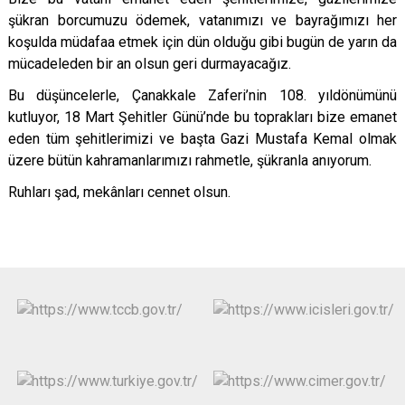
şükran borcumuzu ödemek, vatanımızı ve bayrağımızı
her
ko
şulda müdafaa etmek iç
in d
ün olduğu gibi bugün de yarın da
mücadeleden bir an olsun geri durmayacağız.
Bu düşüncelerle, Çanakkale Zaferi
’
nin 108. yıldönümünü
kutluyor, 18 Mart Şehitler Günü’nde bu toprakları bize emanet
eden tüm şehitlerimizi ve başta Gazi Mustafa Kemal olmak
üzere bütün kahramanlarımızı rahmetle, şükranla anıyorum.
Ruhlar
ı şad, mekânları cennet olsun.