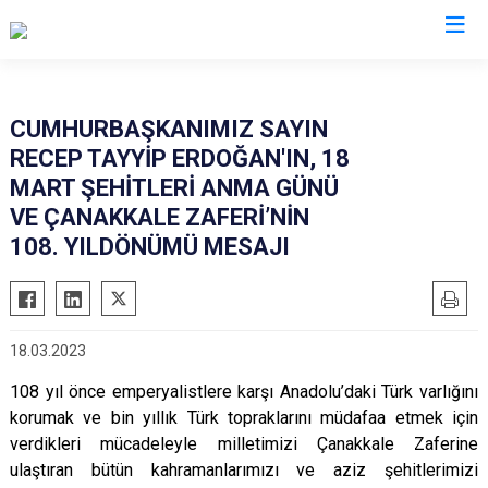
Muş
CUMHURBAŞKANIMIZ SAYIN
RECEP TAYYİP ERDOĞAN'IN, 18
Bulanık
MART ŞEHİTLERİ ANMA GÜNÜ
Hasköy
VE ÇANAKKALE ZAFERİ’NİN
Korkut
108. YILDÖNÜMÜ MESAJI
Malazgirt
Varto
18.03.2023
108 yıl önce emperyalistlere karşı Anadolu
’
daki Tü
rk varl
ığını
korumak ve bin yıllık Türk topraklarını müdafaa etmek için
verdikleri mücadeleyle milletimizi Çanakkale Zaferine
ulaştıran bütün kahramanlarımızı
ve aziz
şehitlerimizi