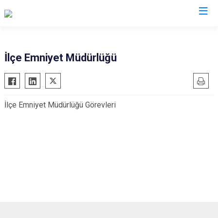
Muş
İlçe Emniyet Müdürlüğü
Bulanık
Hasköy
İlçe Emniyet Müdürlüğü Görevleri
Korkut
Malazgirt
Varto