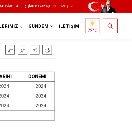
e-Devlet
İçişleri Bakanlığı
Muş
LERİMİZ
GÜNDEM
İLETİŞİM
22
°C
ARİHİ
DÖNEMİ
2024
2024
2024
2024
2024
2024