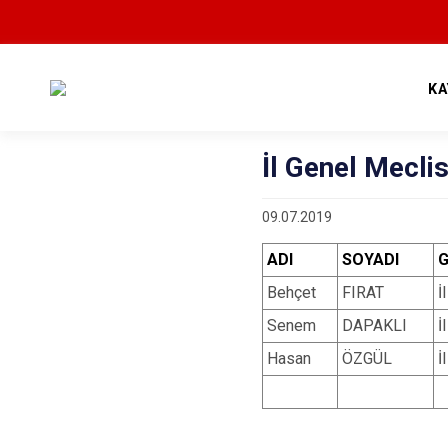
KA
İl Genel Meclis
09.07.2019
ADI
SOYADI
G
Behçet
FIRAT
İ
Senem
DAPAKLI
İ
Hasan
ÖZGÜL
İ