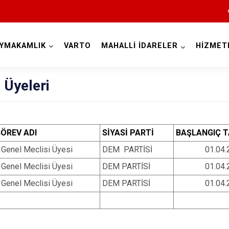
YMAKAMLIK
VARTO
MAHALLİ İDARELER
HİZMET
Muş
 Üyeleri
ÖREV ADI
SİYASİ PARTİ
BAŞLANGIÇ T
l Genel Meclisi Üyesi
DEM PARTİSİ
01.04.
l Genel Meclisi Üyesi
DEM PARTİSİ
01.04.
Bulanık
l Genel Meclisi Üyesi
DEM PARTİSİ
01.04.
Hasköy
Korkut