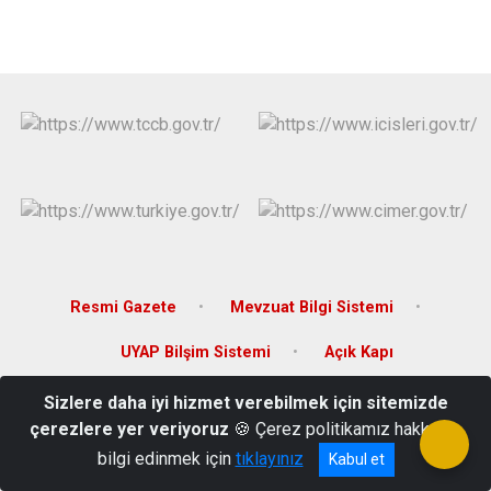
Resmi Gazete
Mevzuat Bilgi Sistemi
UYAP Bilşim Sistemi
Açık Kapı
Sizlere daha iyi hizmet verebilmek için sitemizde
Kültür Mahallesi Jandarma Sokak Hükümet Konağı Varto / Muş
çerezlere yer veriyoruz
🍪 Çerez politikamız hakkında
Tel: 0436 711 20 01 Fax: 0436 711 20 67
bilgi edinmek için
tıklayınız
Kabul et