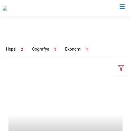
Muş
Bulanık
Hepsi
Coğrafya
Ekonomi
2
1
1
Hasköy
Korkut
Malazgirt
Varto
ETİKETLER
Doğa
1
Hayvancılık
1