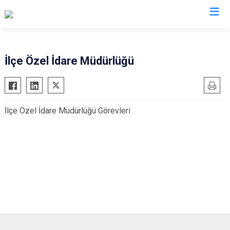
Muş
İlçe Özel İdare Müdürlüğü
Bulanık
Hasköy
İlçe Özel İdare Müdürlüğü Görevleri
Korkut
Malazgirt
Varto